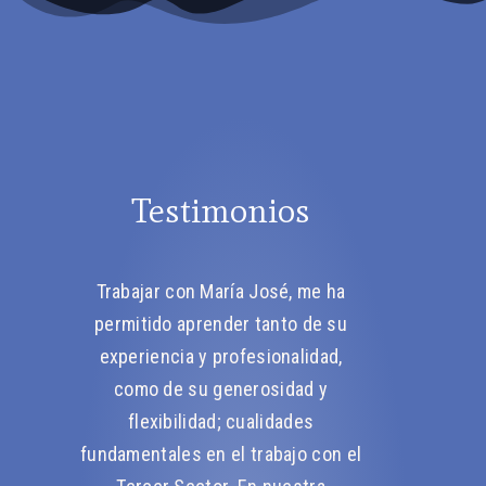
Testimonios
Trabajar con María José, me ha
En la primera
permitido aprender tanto de su
que María José
experiencia y profesionalidad,
ayudarme. Esta
como de su generosidad y
de forma qué,
flexibilidad; cualidades
mismo daba res
fundamentales en el trabajo con el
dudas y mi