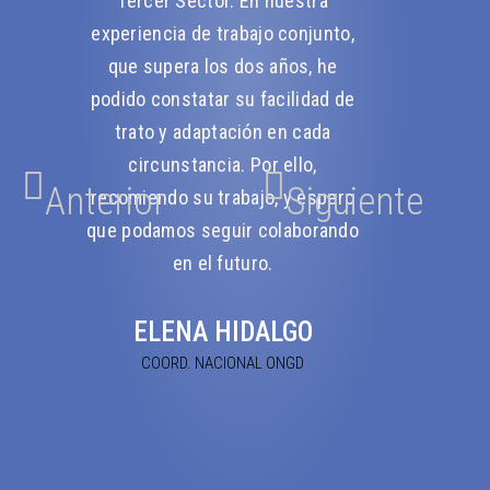
Tercer Sector. En nuestra
emprende
experiencia de trabajo conjunto,
profesional p
que supera los dos años, he
necesarias tre
podido constatar su facilidad de
para qu
trato y adaptación en cada
conversacio
circunstancia. Por ello,
dinámicas mi 
Anterior
Siguiente
recomiendo su trabajo, y espero
encontrar
que podamos seguir colaborando
soluciones 
en el futuro.
emprendimiento
proyecto profe
ELENA HIDALGO
te planteas la
vida personal 
COORD. NACIONAL ONGD
y sentido po
EMIL